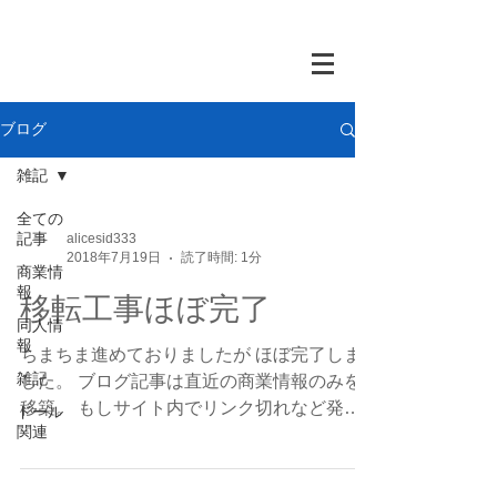
ブログ
雑記
全ての
記事
alicesid333
2018年7月19日
読了時間: 1分
商業情
報
移転工事ほぼ完了
同人情
報
ちまちま進めておりましたが ほぼ完了しま
雑記
した。 ブログ記事は直近の商業情報のみを
移築。 もしサイト内でリンク切れなど発見
ドール
関連
なさいましたら Contact内のフォームからお
知らせいただければ幸いです。 （よろしく
おねがいします…！；；） けっこう入念に