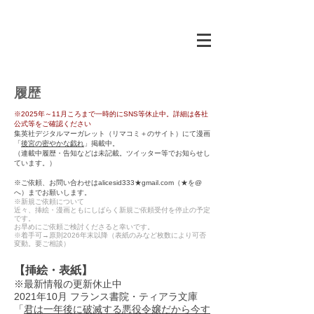
履歴
※2025年～11月ころまで一時的にSNS等休止中。詳細は各社
公式等をご確認ください
集英社デジタルマーガレット（リマコミ＋のサイト）にて漫画
「
後宮の密やかな戯れ
」掲載中。
（連載中履歴・告知などは未記載。ツイッター等でお知らせし
ています。）
※ご依頼、お問い合わせは
alicesid333★gmail.com（★を@
へ）までお願いします。
※新規ご依頼について
近々、挿絵・漫画ともにしばらく新規ご依頼受付を停止の予定
です。
お早めにご依頼ご検討くださると幸いです。
※着手可→原則2026年末以降（表紙のみなど枚数により可否
変動。要ご相談）
【挿絵・表紙】
※最新情報の更新休止中
2021年10月 フランス書院・ティアラ文庫
「
君は一年後に破滅する悪役令嬢だから今す