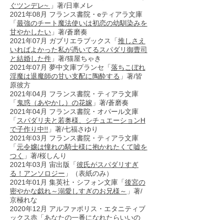
ぐツンデレ~
」著/日車メレ
2021年08月 フランス書院・eティアラ文庫
「
最強のチート魔法使いは初恋の幼馴染みを
甘やかしたい
」著/蒼磨奏
2021年07月 ガブリエラブックス「
推しさえ
いればよかった私が憑いてるスパダリ御曹司
と結婚した件
」著/猫屋ちゃき
2021年07月 夢中文庫プランセ「
落ちこぼれ
淫魔は退魔師の甘い支配に陶酔する
」著/皆
原彼方
2021年04月 フランス書院・ティアラ文庫
「
鬼惑（あやかし）の花嫁
」著/蒼磨奏
2021年04月 フランス書院・オパール文庫
「
スパダリ夫と若奥様、シチュエーションH
で子作り中!!
」著/七福さゆり
2021年03月 フランス書院・ティアラ文庫
「
元令嬢は憧れの騎士様に抱かれたくて嘘を
つく
」著/桜しんり
2021年03月 宙出版「
彼氏がスパダリすぎ
る！アンソロジー
」（表紙のみ）
2021年01月 集英社・シフォン文庫「
後宮の
密やかな戯れ～溺愛しすぎのお兄様～
」著/
京極れな
2020年12月 アルファポリス・エタニティブ
ックス赤「
あなたの一番になれたらいいの